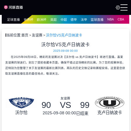
NBA
CBA
足球直播
世界杯
欧洲杯
英超
中超
德甲
法甲
篮球直播
页
直播
直播
当前位置:
首页
友谊赛
沃尔恰VS克卢日纳波卡
沃尔恰VS克卢日纳波卡
2025-09-08 00:00
在2025年09月08日，精彩的友谊赛对决【沃尔恰 vs 克卢日纳波卡】将进行直播。喜爱
友谊赛的球迷们，别忘了提前收藏本页面，确保不错过这场精彩的比赛。为了您的观赛体验，
还特别为您整理了关于友谊赛的最新比赛列表、两队的历史交锋记录和赛程安排。这里是您获
取友谊赛直播信息的最佳地点，敬请关注。
友谊赛
90
VS
99
沃尔恰
克卢日纳波卡
2025-09-08 00:00
已结束