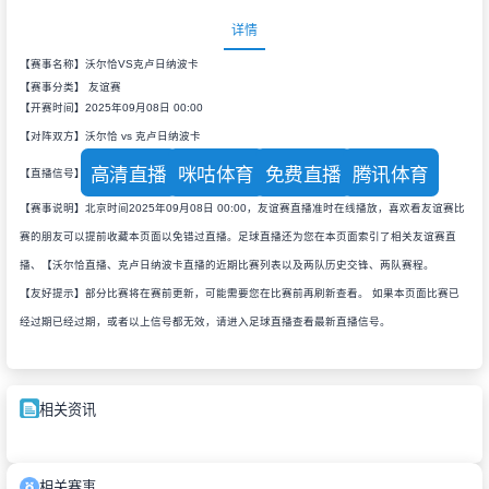
详情
【赛事名称】沃尔恰VS克卢日纳波卡
【赛事分类】
友谊赛
【开赛时间】2025年09月08日 00:00
【对阵双方】沃尔恰 vs 克卢日纳波卡
高清直播
咪咕体育
免费直播
腾讯体育
【直播信号】
【赛事说明】北京时间2025年09月08日 00:00，友谊赛直播准时在线播放，喜欢看友谊赛比
赛的朋友可以提前收藏本页面以免错过直播。足球直播还为您在本页面索引了相关友谊赛直
播、【沃尔恰直播、克卢日纳波卡直播的近期比赛列表以及两队历史交锋、两队赛程。
【友好提示】部分比赛将在赛前更新，可能需要您在比赛前再刷新查看。 如果本页面比赛已
经过期已经过期，或者以上信号都无效，请进入足球直播查看最新直播信号。
相关资讯
相关赛事