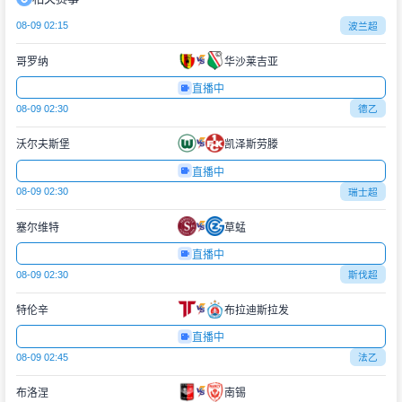
08-09 02:15
波兰超
哥罗纳
华沙莱吉亚
直播中
08-09 02:30
德乙
沃尔夫斯堡
凯泽斯劳滕
直播中
08-09 02:30
瑞士超
塞尔维特
草蜢
直播中
08-09 02:30
斯伐超
特伦辛
布拉迪斯拉发
直播中
08-09 02:45
法乙
布洛涅
南锡