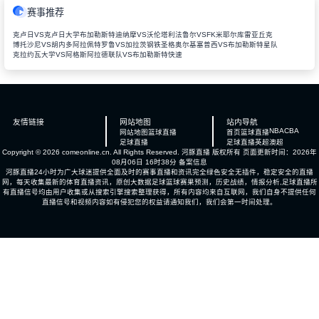
赛事推荐
克卢日VS克卢日大学
布加勒斯特迪纳摩VS沃伦塔利
法鲁尔VSFK米耶尔库雷亚丘克
博托沙尼VS胡内多阿拉
佩特罗鲁VS加拉茨钢铁
圣格奥尔基塞普西VS布加勒斯特星队
克拉约瓦大学VS阿格斯
阿拉德联队VS布加勒斯特快速
友情链接
网站地图
站内导航
NBA
CBA
网站地图
篮球直播
首页
篮球直播
足球直播
足球直播
英超
澳超
Copyright © 2026 comeonline.cn. All Rights Reserved.
河豚直播
版权所有 页面更新时间：2026年
08月06日 16时38分
备案信息
河豚直播24小时为广大球迷提供全面及时的赛事直播和资讯完全绿色安全无插件，稳定安全的直播
网，每天收集最新的体育直播资讯，原创大数据足球篮球赛果预测，历史战绩，情报分析,足球直播所
有直播信号均由用户收集或从搜索引擎搜索整理获得，所有内容均来自互联网，我们自身不提供任何
直播信号和视频内容如有侵犯您的权益请通知我们，我们会第一时间处理。