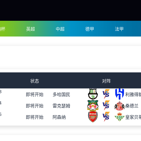
洲杯
英超
中超
德甲
法甲
状态
对阵
3
即将开始
多哈国民
利雅得
4
即将开始
雷克瑟姆
桑德兰
6
即将开始
阿森纳
皇家贝