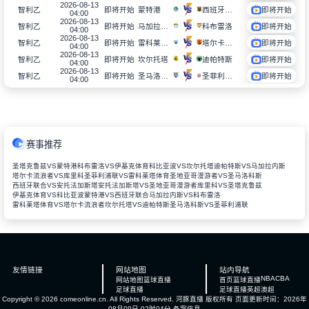
2026-08-13
蒙特港
西班牙联合
智利乙
即将开始
即将开始
04:00
2026-08-13
马加拉内斯
科布雷洛
智利乙
即将开始
即将开始
04:00
2026-08-13
雷科莱塔体育
塔尔卡流浪者
智利乙
即将开始
即将开始
04:00
2026-08-13
坎尔托塔
迪帕特斯
智利乙
即将开始
即将开始
04:00
2026-08-13
圣马洛科斯
圣菲利浦联
智利乙
即将开始
即将开始
04:00
赛事推荐
圣塔克鲁兹VS蒙特港
科布雷洛VS伊基克体育
科比亚波VS坎尔托塔
迪帕特斯VS马加拉内斯
塔尔卡流浪者VS库里科
圣菲利浦联VS雷科莱塔体育
圣地亚哥漫游者VS圣马洛科斯
西班牙联合VS安托法加斯塔
安托法加斯塔VS圣地亚哥漫游者
库里科VS圣塔克鲁兹
伊基克体育VS科比亚波
蒙特港VS西班牙联合
马加拉内斯VS科布雷洛
雷科莱塔体育VS塔尔卡流浪者
坎尔托塔VS迪帕特斯
圣马洛科斯VS圣菲利浦联
友情链接
网站地图
站内导航
NBA
CBA
网站地图
篮球直播
首页
篮球直播
足球直播
足球直播
英超
澳超
Copyright © 2026 comeonline.cn. All Rights Reserved.
河豚直播
版权所有 页面更新时间：2026年
08月09日 02时04分
备案信息