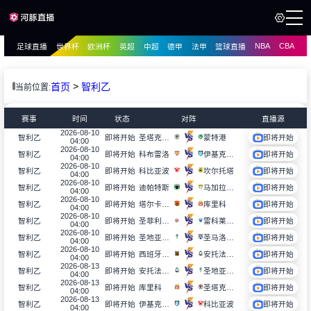
NBA
CBA
足球直播
世界杯
欧洲杯
英超
中超
德甲
法甲
篮球直播
页
直播
直播
>
首页
智利乙
当前位置:
赛事
时间
状态
对阵
直播源
2026-08-10
圣塔克鲁兹
蒙特港
智利乙
即将开始
即将开始
04:00
2026-08-10
科布雷洛
伊基克体育
智利乙
即将开始
即将开始
04:00
2026-08-10
科比亚波
坎尔托塔
智利乙
即将开始
即将开始
04:00
2026-08-10
迪帕特斯
马加拉内斯
智利乙
即将开始
即将开始
04:00
2026-08-10
塔尔卡流浪者
库里科
智利乙
即将开始
即将开始
04:00
2026-08-10
圣菲利浦联
雷科莱塔体育
智利乙
即将开始
即将开始
04:00
2026-08-10
圣地亚哥漫游者
圣马洛科斯
智利乙
即将开始
即将开始
04:00
2026-08-10
西班牙联合
安托法加斯塔
智利乙
即将开始
即将开始
04:00
2026-08-13
安托法加斯塔
圣地亚哥漫游者
智利乙
即将开始
即将开始
04:00
2026-08-13
库里科
圣塔克鲁兹
智利乙
即将开始
即将开始
04:00
2026-08-13
伊基克体育
科比亚波
智利乙
即将开始
即将开始
04:00